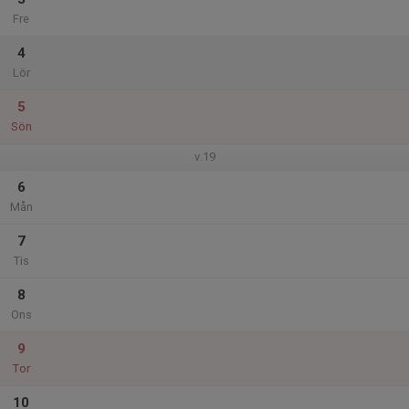
Fre
4
Lör
5
Sön
v.19
6
Mån
7
Tis
8
Ons
9
Tor
10