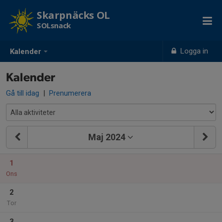
Skarpnäcks OL
SOLsnack
Logga in
Kalender
Kalender
Gå till idag
|
Prenumerera
Maj 2024
1
Ons
2
Tor
3