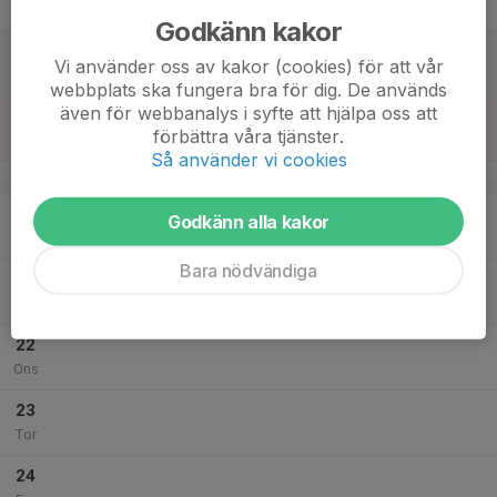
Fre
Godkänn kakor
18
Vi använder oss av kakor (cookies) för att vår
Lör
webbplats ska fungera bra för dig. De används
även för webbanalys i syfte att hjälpa oss att
19
förbättra våra tjänster.
Sön
Så använder vi cookies
v.21
20
Godkänn alla kakor
Mån
Bara nödvändiga
21
Tis
22
Ons
23
Tor
24