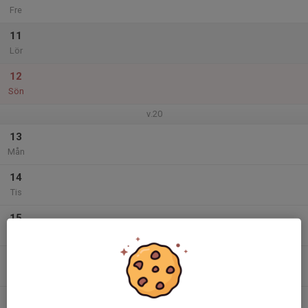
Fre
11
Lör
12
Sön
v.20
13
Mån
14
Tis
15
Ons
16
Tor
17