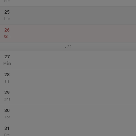
Fre
25
Lör
26
Sön
v.22
27
Mån
28
Tis
29
Ons
30
Tor
31
Fre