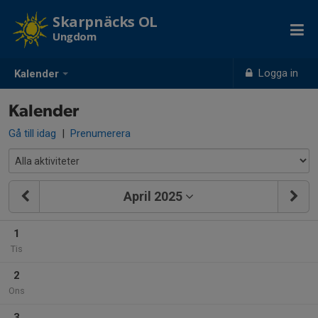
Skarpnäcks OL
Ungdom
Logga in
Kalender
Kalender
Gå till idag
|
Prenumerera
April 2025
1
Tis
2
Ons
3