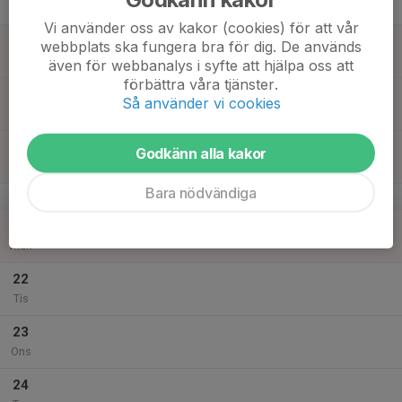
Tor
Vi använder oss av kakor (cookies) för att vår
18
webbplats ska fungera bra för dig. De används
Fre
även för webbanalys i syfte att hjälpa oss att
förbättra våra tjänster.
19
Så använder vi cookies
Lör
20
Godkänn alla kakor
Sön
Bara nödvändiga
v.17
21
Mån
22
Tis
23
Ons
24