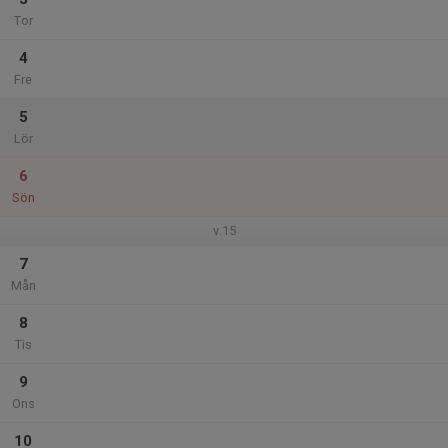
Tor
4
Fre
5
Lör
6
Sön
v.15
7
Mån
8
Tis
9
Ons
10