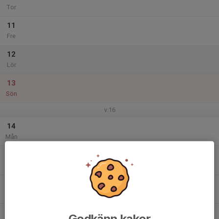
Tor
11
Fre
12
Lör
13
Sön
v.16
14
Mån
15
Tis
16
Ons
17
Godkänn kakor