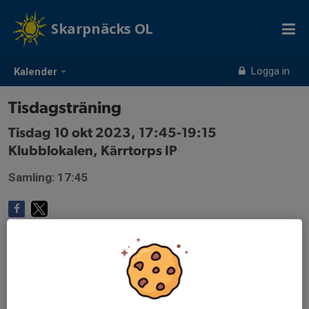
Skarpnäcks OL
Logga in
Kalender
Tisdagsträning
Tisdag 10 okt 2023, 17:45-19:15
Klubblokalen, Kärrtorps IP
Samling: 17:45