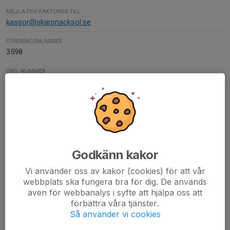
MEJLA PDF-FAKTUROR TILL
kassor@skarpnacksol.se
FÖRENINGSNUMMER
3598
ORG. NUMMER
802005-6829
PLUSGIRO
52087-4
SWISH-NUMMER
123 670 96 7
Godkänn kakor
Vi använder oss av kakor (cookies) för att vår
Kontaktpersoner
webbplats ska fungera bra för dig. De används
John Dryselius
även för webbanalys i syfte att hjälpa oss att
Kassör
förbättra våra tjänster.
Så använder vi cookies
Mobil/telefon visas bara för inloggade
E-post visas bara för inloggade