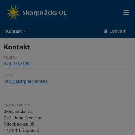
Skarpnäcks OL
Logga in
Kontakt
Kontakt
TELEFON
070-7567620
E-POST
info@skarpnacksol.se
FAKTURAADRESS
Skarpnäcks OL
C/O: John Dryselius
Odonbacken 30
142 64 Trångsund