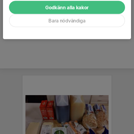
Godkänn alla kakor
Nicke Papasikas
Webansvarig
Bara nödvändiga
46708555671
070-855 56 71
nikiforos.papasikas@gmail.com