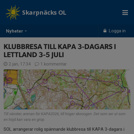
Skarpnäcks OL
Logga in
Nyheter
KLUBBRESA TILL KAPA 3-DAGARS I
LETTLAND 3-5 JULI
2 jan, 17:34
1 kommentar
Till vänster, arenan för KAPA2026, till höger skooogen. Det som ser ut som
en höjd kan vara en grop.
SOL arrangerar rolig spännande klubbresa till KAPA 3-dagars i