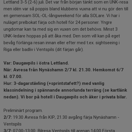
Lettland 3-5 (2-6) juli. Det var från början tänkt som en UNK-resa
men idén var så poppis bland klubbens vuxna att vi nu gör den till
en gemensam SOL-OL-långweekend för alla SOLare. Vi har i
nuläget prelbokat färja och hotell för 24 personer. Yngre
ungdomar kan ta med sig en vuxen om det behövs. Minst 3
UNK-ledare hoppas på att åka med. Den som vill kan på eget
bevåg förlänga resan innan eller efter med t.ex. sightseeing i
Riga eller badliv i Ventspils (dit färjan går).
Var: Daugavpils i östra Lettland.
När: Avresa från Nynäshamn 2/7 kl. 21.30. Hemkomst 6/7
kl. 07.00.
Hur: 3-dagarstävling (+sprintstafett?) med vanlig
klassindelning i spännande annorlunda terräng (se kartlänk
nedan). Vi bor på hotell i Daugavpils och åker i privata bilar.
Preliminärt program.
2/7:
19.30 Avresa från KIP, 21.30 avgång färja Nynäshamn -
Ventspils
3/7:
07.00-13.00 Bilresa Ventspils till arenan 14.00 Första