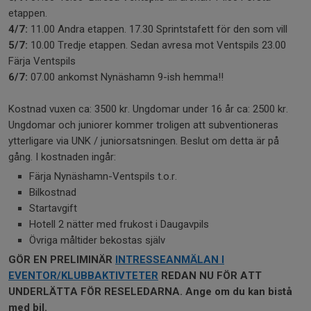
etappen.
4/7:
11.00 Andra etappen. 17.30 Sprintstafett för den som vill
5/7:
10.00 Tredje etappen. Sedan avresa mot Ventspils 23.00
Färja Ventspils
6/7:
07.00 ankomst Nynäshamn 9-ish hemma!!
Kostnad vuxen ca: 3500 kr. Ungdomar under 16 år ca: 2500 kr.
Ungdomar och juniorer kommer troligen att subventioneras
ytterligare via UNK / juniorsatsningen. Beslut om detta är på
gång. I kostnaden ingår:
Färja Nynäshamn-Ventspils t.o.r.
Bilkostnad
Startavgift
Hotell 2 nätter med frukost i Daugavpils
Övriga måltider bekostas själv
GÖR EN PRELIMINÄR
INTRESSEANMÄLAN I
EVENTOR/KLUBBAKTIVTETER
REDAN NU FÖR ATT
UNDERLÄTTA FÖR RESELEDARNA. Ange om du kan bistå
med bil.