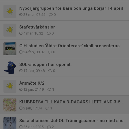
Nybörjargruppen för barn och unga börjar 14 april
28 mar, 07:55
0
Stafettvårkänslor
4 mar, 10:32
0
GIH-studien 'Äldre Orienterare' skall presenteras!
24 feb, 08:07
0
SOL-shoppen har öppnat.
17 feb, 09:48
0
Årsmöte 9/2
12 jan, 21:19
1
KLUBBRESA TILL KAPA 3-DAGARS I LETTLAND 3-5 JULI
2 jan, 17:34
1
Sista chansen! Jul-OL Träningsbanor - nu med snö
26 dec 2025
2