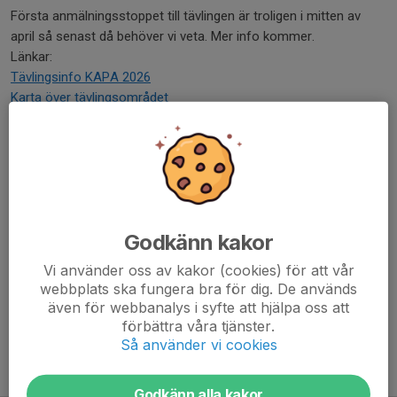
Första anmälningsstoppet till tävlingen är troligen i mitten av
april så senast då behöver vi veta. Mer info kommer.
Länkar:
Tävlingsinfo KAPA 2026
Karta över tävlingsområdet
Hotellet
Dela nyhet
Godkänn kakor
Kommentarer
Jörgen Stegard
25 jan, 23:23
Vi använder oss av kakor (cookies) för att vår
Film från Lettiska mästerskapet 2019, på samma arena
webbplats ska fungera bra för dig. De används
som i sommar.
https://www.youtube.com/watch?
även för webbanalys i syfte att hjälpa oss att
v=c5eK9XFqlzI
förbättra våra tjänster.
Så använder vi cookies
Tidigare nyheter
Godkänn alla kakor