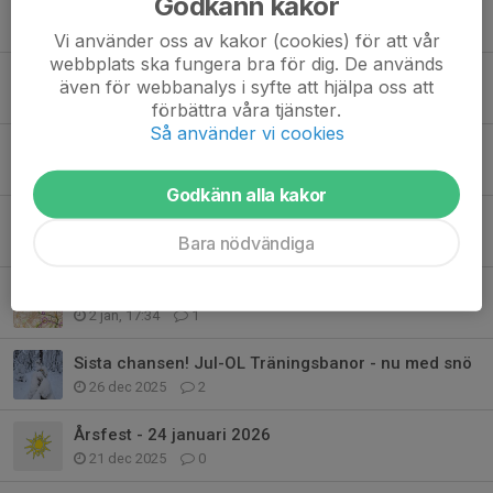
Godkänn kakor
Stafettvårkänslor
4 mar, 10:32
0
Vi använder oss av kakor (cookies) för att vår
webbplats ska fungera bra för dig. De används
GIH-studien 'Äldre Orienterare' skall presenteras!
även för webbanalys i syfte att hjälpa oss att
24 feb, 08:07
0
förbättra våra tjänster.
Så använder vi cookies
SOL-shoppen har öppnat.
17 feb, 09:48
0
Godkänn alla kakor
Årsmöte 9/2
Bara nödvändiga
12 jan, 21:19
1
KLUBBRESA TILL KAPA 3-DAGARS I LETTLAND 3-5 JULI
2 jan, 17:34
1
Sista chansen! Jul-OL Träningsbanor - nu med snö
26 dec 2025
2
Årsfest - 24 januari 2026
21 dec 2025
0