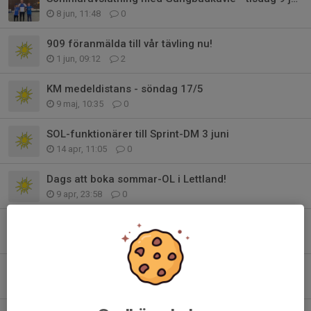
8 jun, 11:48
0
909 föranmälda till vår tävling nu!
1 jun, 09:12
2
KM medeldistans - söndag 17/5
9 maj, 10:35
0
SOL-funktionärer till Sprint-DM 3 juni
14 apr, 11:05
0
Dags att boka sommar-OL i Lettland!
9 apr, 23:58
0
Vårt Naturpass på Norra Djurgården 2026 är igång!
6 apr, 08:57
0
Nybörjargruppen för barn och unga börjar 14 april
28 mar, 07:55
0