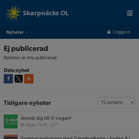
Skarpnäcks OL
Logga in
Nyheter
Ej publicerad
Nyheten är inte publicerad
Dela nyhet
Tidigare nyheter
Anmäl dig till O-ringen!
28 jun, 12:00
7
Sommaravslutning med Gängbudkavle - tisdag 9 juni