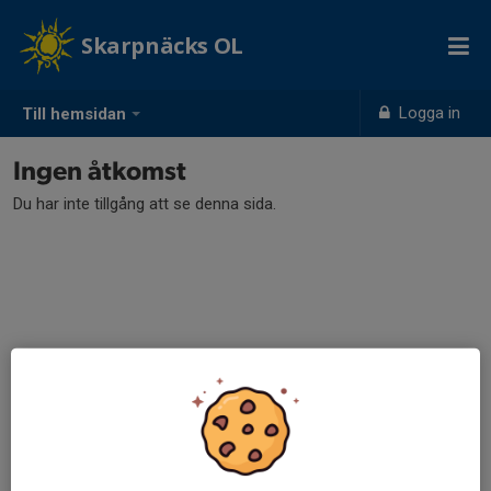
Skarpnäcks OL
Logga in
Till hemsidan
Ingen åtkomst
Du har inte tillgång att se denna sida.