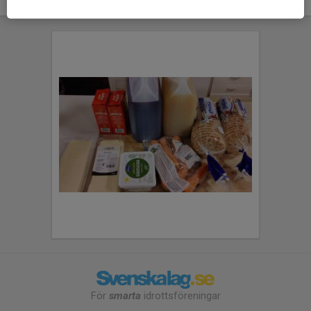
För
smarta
idrottsföreningar