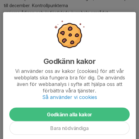
till december. Kontrollpunkterna
varieras årligen och är fördelade över hela området.
Naturpasset säljs genom fyra kanaler:
- Frescatihallens Reception
- Alewalds Sport, Kungsgatan 32
- Kronans Apotek Norra Djurgårdsstaden, Bobergsgatan 49
Godkänn kakor
- Kartbutiken, Mäster Samuelsgatan bakom Åhléns City
Vi använder oss av kakor (cookies) för att vår
Naturpassets karta säljs till skolor genom SOL’s
webbplats ska fungera bra för dig. De används
även för webbanalys i syfte att hjälpa oss att
försäljningsansvarige:
förbättra våra tjänster.
Så använder vi cookies
Åke Lewander
ake.lewander@gmail.com
0705 539154
Godkänn alla kakor
Bara nödvändiga